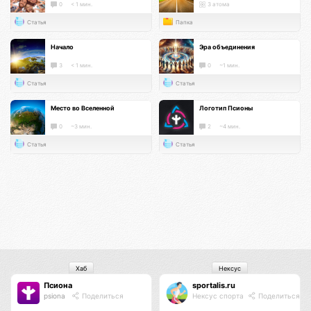
0
< 1 мин.
3 атома
Статья
Папка
Начало
Эра объединения
3
< 1 мин.
0
~1 мин.
Статья
Статья
Место во Вселенной
Логотип Псионы
0
~3 мин.
2
~4 мин.
Статья
Статья
Хаб
Нексус
Псиона
sportalis.ru
psiona
Поделиться
Нексус спорта
Поделиться