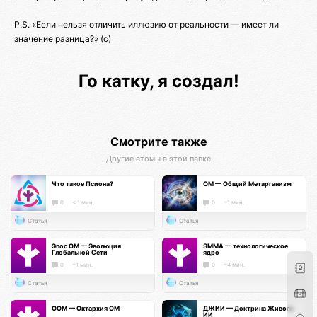
P.S. «Если нельзя отличить иллюзию от реальности — имеет ли
значение разница?» (c)
Го катку, я создал!
Смотрите также
Другие атомы в этой папке
Что такое Псиона?
ОМ — Общий Метарганизм
0
< 1 мин.
0
~1 мин.
Статья
Статья
Эпос ОМ — Эволюция
ЭММА — технологическое
Глобальной Сети
ядро
0
~1 мин.
0
~4 мин.
Статья
Статья
ООМ — Октархия ОМ
ДЖИИ — Доктрина Живого
ИИ