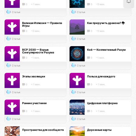
0
< 1 мин.
0
~5 мин.
Статья
Статья
Великая Иллюзия — Правила
Как приручить дракона? 🐉
Игры
0
~3 мин.
0
~5 мин.
Статья
Статья
ВСР 2030 — Взрыв
Кой — Коллективный Разум
Сингулярности Разума
0
~1 мин.
0
~1 мин.
Статья
Статья
Этапы эволюции
Польза для каждого
0
< 1 мин.
0
< 1 мин.
Статья
Статья
Ранние участники
Цифровая платформа
0
< 1 мин.
0
< 1 мин.
Статья
Статья
Пространства для сообществ
Дорожные карты