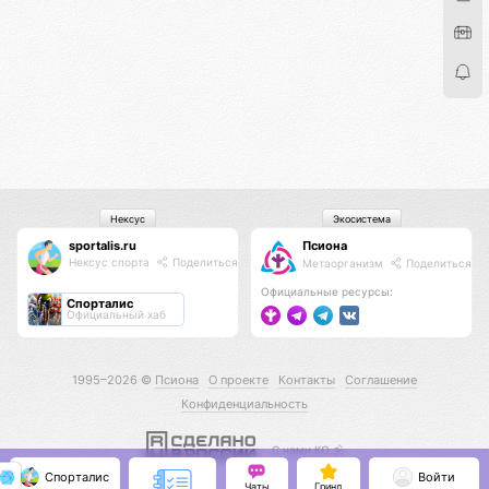
Нексус
Экосистема
sportalis.ru
Псиона
Нексус спорта
Поделиться
Метаорганизм
Поделиться
Официальные ресурсы:
Спорталис
Официальный хаб
1995–2026 ©
Псиона
О проекте
Контакты
Соглашение
Конфиденциальность
С нами КО 🕉️
Спорталис
Войти
Чаты
Гринд