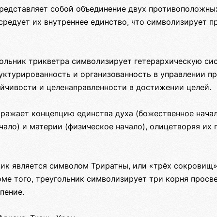
представляет собой объединение двух противоположных
средует их внутреннее единство, что символизирует п
ольник трикветра символизирует гетерархическую си
уктурированность и организованность в управлении пр
ойчивости и целенаправленности в достижении целей.
тражает концепцию единства духа (божественное начал
чало) и материи (физическое начало), олицетворяя их
ник является символом Триратны, или «трёх сокровищ»
оме того, треугольник символизирует три корня просв
пение.