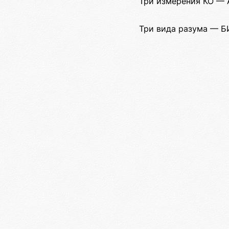
Три измерения КО — А
Три вида разума — Б