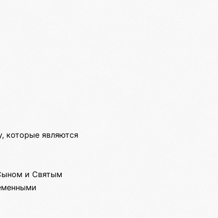
у, которые являются
 Сыном и Святым
ременными