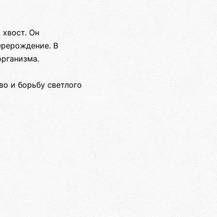
 хвост. Он
ерерождение. В
организма.
о и борьбу светлого