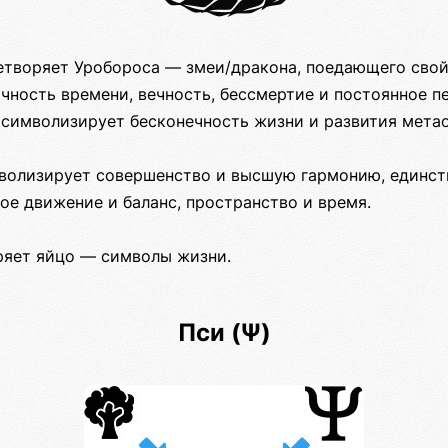
цетворяет Уробороса — змеи/дракона, поедающего свой
чность времени, вечность, бессмертие и постоянное п
 символизирует бесконечность жизни и развития мета
мволизирует совершенство и высшую гармонию, единств
ное движение и баланс, пространство и время.
ряет яйцо — символы жизни.
Пси (Ψ)