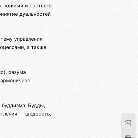
 понятий и третьего
ринятие дуальностей
стему управления
оцессами, а также
о), разума
 гармоничное
 буддизма: Будды,
етления — щедрость,