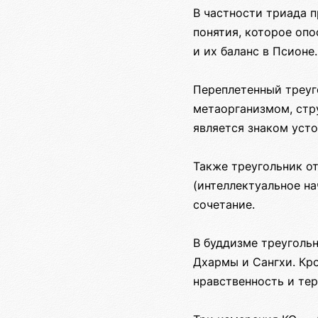
В частности триада 
понятия, которое опо
и их баланс в Псионе.
Переплетенный треуг
метаорганизмом, стр
является знаком уст
Также треугольник о
(интеллектуальное на
сочетание.
В буддизме треуголь
Дхармы и Сангхи. Кр
нравственность и тер