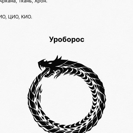
ркана, Ткань, Хрон.
ИО, ЦИО, КИО.
Уроборос