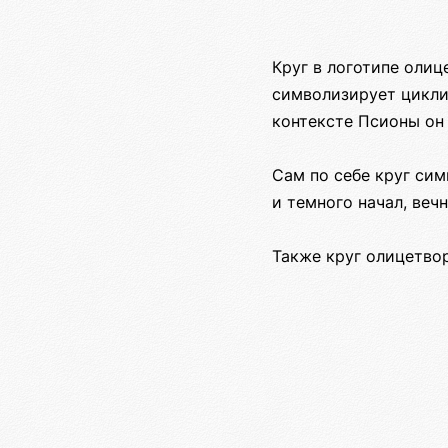
Круг в логотипе оли
символизирует цикли
контексте Псионы он
Сам по себе круг си
и темного начал, веч
Также круг олицетво