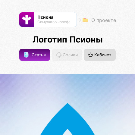
Псиона
О проекте
Cимулятор ноосферы
Логотип Псионы
Статья
Солики
Кабинет