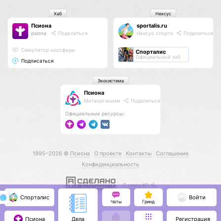
Хаб
Нексус
Псиона
sportalis.ru
psiona
Поделиться
Нексус спорта
Поделиться
Cимулятор ноосферы
Спорталис
Официальный хаб
Подписаться
Экосистема
Псиона
Метаорганизм
Поделиться
Официальные ресурсы:
1995–2026 ©
Псиона
О проекте
Контакты
Соглашение
Конфиденциальность
С нами КО 🕉️
Спорталис
Войти
Чаты
Гринд
Псиона
Регистрация
Дела