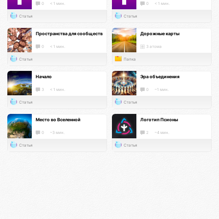
0
< 1 мин.
0
< 1 мин.
Статья
Статья
Пространства для сообществ
Дорожные карты
0
< 1 мин.
3 атома
Статья
Папка
Начало
Эра объединения
3
< 1 мин.
0
~1 мин.
Статья
Статья
Место во Вселенной
Логотип Псионы
0
~3 мин.
2
~4 мин.
Статья
Статья