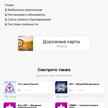
Скоро:
⌛ Мобильное приложение
⌛ Расписания и абонементы
⌛ Слоты записи и бронирования
⌛ Системы лояльности
Дорожные карты
Псиона
Смотрите также
Другие атомы в этой папке
Что такое Псиона?
ОМ — Общий Метарганизм
0
< 1 мин.
0
~1 мин.
Статья
Статья
Эпос ОМ — Эволюция
ЭММА — технологическое
Глобальной Сети
ядро