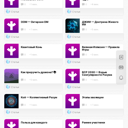
0
~1 мин.
0
~4 мин.
Статья
Статья
ООМ — Октархия ОМ
ДЖИИ — Доктрина Живого
ИИ
0
< 1 мин.
0
~5 мин.
Статья
Статья
Квантовый Конь
Великая Иллюзия — Правила
Игры
0
~1 мин.
0
~3 мин.
Статья
Статья
Как приручить дракона? 🐉
ВСР 2030 — Взрыв
Сингулярности Разума
0
~5 мин.
0
~1 мин.
Статья
Статья
Кой — Коллективный Разум
Этапы эволюции
0
~1 мин.
0
< 1 мин.
Статья
Статья
Польза для каждого
Ранние участники