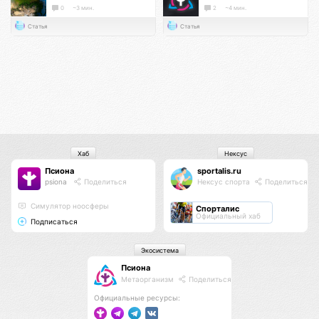
0
~3 мин.
2
~4 мин.
Статья
Статья
Хаб
Нексус
Псиона
sportalis.ru
psiona
Поделиться
Нексус спорта
Поделиться
Cимулятор ноосферы
Спорталис
Официальный хаб
Подписаться
Экосистема
Псиона
Метаорганизм
Поделиться
Официальные ресурсы: