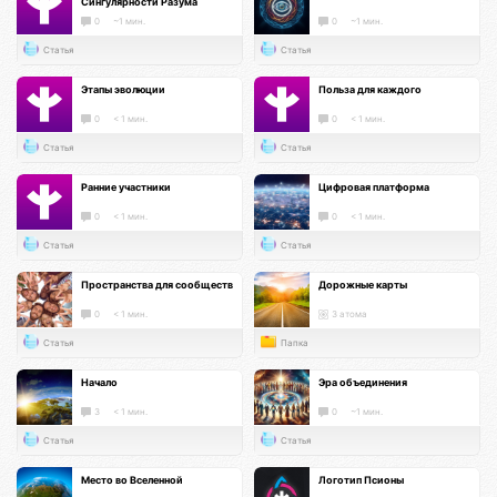
Сингулярности Разума
0
~1 мин.
0
~1 мин.
Статья
Статья
Этапы эволюции
Польза для каждого
0
< 1 мин.
0
< 1 мин.
Статья
Статья
Ранние участники
Цифровая платформа
0
< 1 мин.
0
< 1 мин.
Статья
Статья
Пространства для сообществ
Дорожные карты
0
< 1 мин.
3 атома
Статья
Папка
Начало
Эра объединения
3
< 1 мин.
0
~1 мин.
Статья
Статья
Место во Вселенной
Логотип Псионы