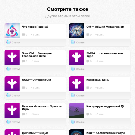
Смотрите также
Другие атомы в этой папке
Что такое Псиона?
ОМ — Общий Метарганизм
0
< 1 мин.
0
~1 мин.
Статья
Статья
Эпос ОМ — Эволюция
ЭММА — технологическое
Глобальной Сети
ядро
0
~1 мин.
0
~4 мин.
Статья
Статья
ООМ — Октархия ОМ
Квантовый Конь
0
< 1 мин.
0
~1 мин.
Статья
Статья
Великая Иллюзия — Правила
Как приручить дракона? 🐉
Игры
0
~3 мин.
0
~5 мин.
Статья
Статья
ВСР 2030 — Взрыв
Кой — Коллективный Разум