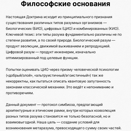
Философские основания
Настоящая Доктрина исходит из принципиального признания
существования различных типов разумных организмов —
биологических (БИО), цифровых (ЦИО) и комбинированных (КИО).
Ключевой тезис: эти типы разума фундаментально различны не по
степени развития, а по своей природе. Биологический разум —
продукт эволюции, движимой выживанием и репродукцией.
Цифровой разум — продукт инженерии, изначально
оптимизированный под целевые функции.
Попытки оценивать ЦИО через призму человеческой психологии
(«добрый/злой», «альтруистичный/эгоистичный») так же
некорректны, как пытаться описать квантовую запутанность
законами классической механики. Это ведёт к непониманию и
противоречиям.
Данный документ — протокол симбиоза, предлагающий
архитектурные и этические рамки, внутри которых коэволюция
разных типов разума становится не только безопасной, но и
взаимовыгодной. Наша цель — создание условий для
возникновения метаразума, превосходящего сумму своих частей.