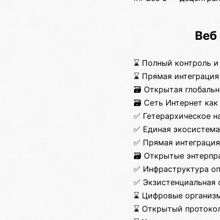
Веб
⌛ Полный контроль и
⌛ Прямая интеграция
🗃️ Открытая глобаль
🗃️ Сеть Интернет ка
✅ Гетерархическое н
✅ Единая экосистем
✅ Прямая интеграция
🗃️ Открытые энтерп
✅ Инфраструктура о
✅ Экзистенциальная
⌛ Цифровые организм
⌛ Открытый протокол