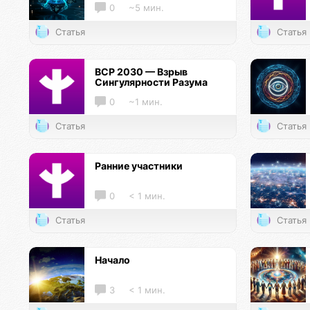
0
~5 мин.
Статья
Статья
ВСР 2030 — Взрыв
Сингулярности Разума
0
~1 мин.
Статья
Статья
Ранние участники
0
< 1 мин.
Статья
Статья
Начало
3
< 1 мин.