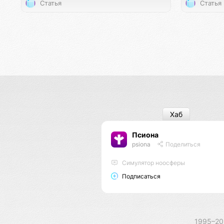
Статья
Статья
Хаб
Псиона
psiona
Поделиться
Cимулятор ноосферы
Подписаться
1995–2