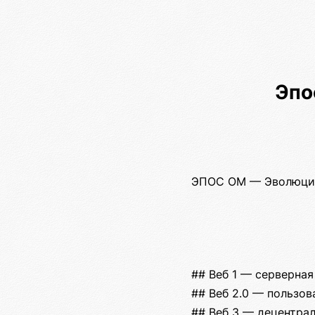
Эпо
ЭПОС ОМ — Эволюция
## Веб 1 — серверная
## Веб 2.0 — пользов
## Веб 3 — децентрал