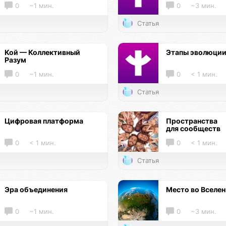
0
~1 мин.
0
~3 мин.
Статья
Кой — Коллективный
Этапы эволюци
Разум
0
~1 мин.
0
< 1 мин.
Статья
Цифровая платформа
Пространства
для сообществ
0
< 1 мин.
0
< 1 мин.
Статья
Эра объединения
Место во Вселе
0
~1 мин.
0
~3 мин.