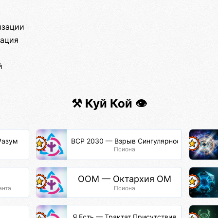
изации
тация
й
⚒️ Куй Кой 👁️
Разум
ВСР 2030 — Взрыв Сингулярности Разума
Псиона
ООМ — Октархия ОМ
анта
Псиона
Я Есть — Трактат Присутствия