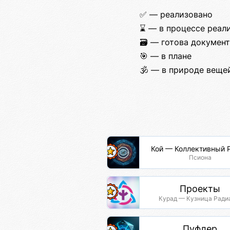
✅ — реализовано
⌛ — в процессе реал
🗃️ — готова докумен
🎯 — в плане
🕉️ — в природе веще
Кой — Коллективный 
Псиона
Проекты
Курад — Кузница Ради
Пуфлер