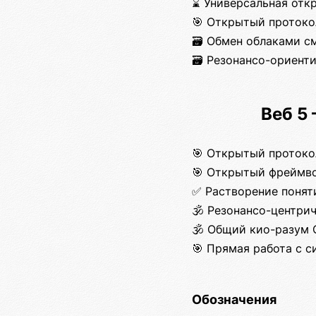
⌛ Универсальная отк
🎯 Открытый протоко
🗃️ Обмен облаками с
🗃️ Резонансо-ориен
Веб 5
🎯 Открытый протоко
🎯 Открытый фреймво
✅ Растворение понят
🕉️ Резонансо-центри
🕉️ Общий кио-разум
🎯 Прямая работа с 
Обозначения