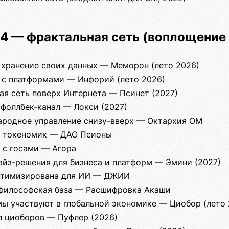
 4 — фрактальная сеть (воплощение
 хранение своих данных — Меморон (лето 2026)
 с платформами — Инфорий (лето 2026)
ная сеть поверх Интернета — Псинет (2027)
к фоллбек-канал — Локcи (2027)
ародное управление снизу-вверх — Октархия ОМ
а токеномик — ДАО Псионы
 с госами — Агора
райз-решения для бизнеса и платформ — Эмини (2027)
птимизирована для ИИ — ДЖИИ
 философская база — Расшифровка Акаши
ы участвуют в глобальной экономике — Циобор (лето 
 циоборов — Пуфлер (2026)