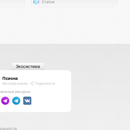
Статья
Экосистема
Псиона
Метаорганизм
Поделиться
иальные ресурсы:
альность