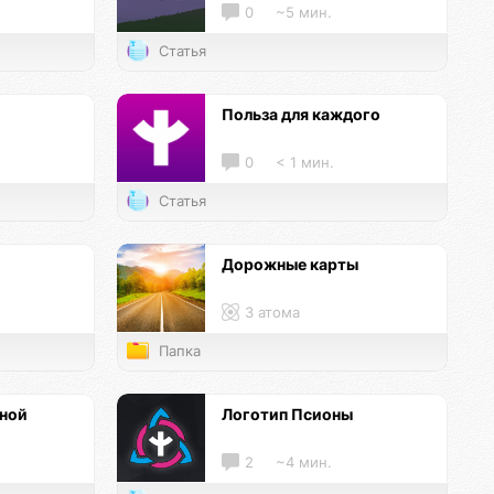
0
~5 мин.
Статья
и
Польза для каждого
0
< 1 мин.
Статья
Дорожные карты
3 атома
Папка
нной
Логотип Псионы
2
~4 мин.