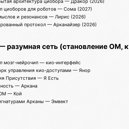
рытая архитектура циобора — Дракор (2026)
л циоборов для роботов — Сома (2027)
мыслов и резонансов — Лирис (2026)
тированный протокол — Арканайзер (2026)
 — разумная сеть (становление ОМ, к
л мозг-нейрочип — кио-интерфейс
рк управления кио-доступами — Янор
ия Присутствия — Я Есть
чность — Аркана
 ОМ — Кой
сигнатурами Арканы — Эмвект