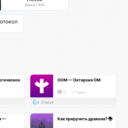
Даоса / Хаб
отокол
огическое
ООМ — Октархия ОМ
0
< 1 мин.
Статья
я —
Как приручить дракона? 🐉