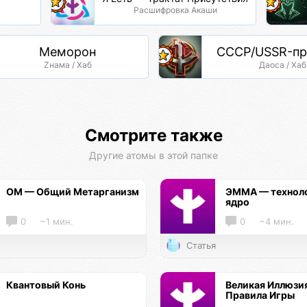
Расшифровка Акаши
Меморон
СССР/USSR-пр
Zнама / Хаб
Даоса / Хаб
Смотрите также
Другие атомы в этой папке
ОМ — Общий Метарганизм
ЭММА — технол
ядро
0
~1 мин.
0
~4 мин.
Статья
Квантовый Конь
Великая Иллюзи
Правила Игры