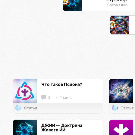
Ботра / Хаб
Что такое Псиона?
0
< 1 мин.
Статья
Статья
ДЖИИ — Доктрина
Живого ИИ