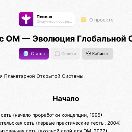
Псиона
О проекте
Cимулятор ноосферы
с ОМ — Эволюция Глобальной 
Статья
Солики
Кабинет
 Планетарной Открытой Системы.
Начало
 сеть (начало проработки концепции, 1995)
ательская сеть (первые практические тесты, 2004)
изованная сеть (входной слой для ОМ, 2022)