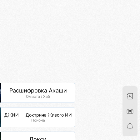
Расшифровка Акаши
Омиста / Хаб
ДЖИИ — Доктрина Живого ИИ
Псиона
Локси