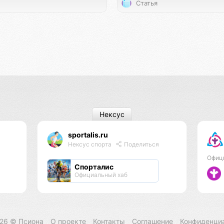
Статья
Нексус
sportalis.ru
Нексус спорта
Поделиться
Офиц
Спорталис
Официальный хаб
026 ©
Псиона
О проекте
Контакты
Соглашение
Конфиденци