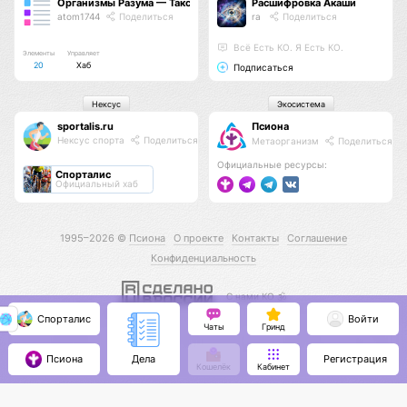
Организмы Разума — Таксономия Жизни
Расшифровка Акаши
atom1744
Поделиться
ra
Поделиться
Всё Есть КО. Я Есть КО.
Элементы
Управляет
20
Хаб
Подписаться
Нексус
Экосистема
sportalis.ru
Псиона
Нексус спорта
Поделиться
Метаорганизм
Поделиться
Официальные ресурсы:
Спорталис
Официальный хаб
1995–2026 ©
Псиона
О проекте
Контакты
Соглашение
Конфиденциальность
С нами КО 🕉️
Спорталис
Войти
Чаты
Гринд
Псиона
Регистрация
Дела
Кошелёк
Кабинет