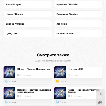
Логос / Logos
Музыкант / Musician
Номос / Nomos
Планетон / Planeton
Уробор / Urobor
Хаб / Hub
ЦИО / CIO
Циобор / Ciobor
Смотрите также
Другие атомы в этой папке
Я Есть — Трактат Присутствия
Что такое РА?
0
< 1 мин.
2 атома
Статья
Папка
Папирус — краткое изложение
Карта — обзорная структура
через термины
Знаний
0
~8 мин.
0
< 1 мин.
Статья
Статья