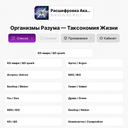
Расшифровка Акаши
Всё Есть КО. Я Есть КО.
Организмы Разума — Таксономия Жизни
Список
0
Солики
Применения
0
Кабинет
КО-кварк / QO-quark
КО-кварк / QO-quark
Аргос / Argos
Астрон / Astron
БИО / BIO
Биобор / Biobor
Галакт / Galact
Гос / Gos
Древо / Drevo
КИО / KIO
Киобор / Kiobor
КО / QO
Композитон / Compositon