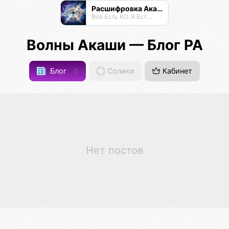
Расшифровка Акаши
Всё Есть КО. Я Есть КО.
Волны Акаши — Блог РА
Блог
0
Солики
Кабинет
Нет постов