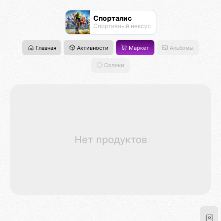
Спорталис
Спортивный нексус
Главная
Активности
Маркет
Альбомы
Солики
Нет продуктов