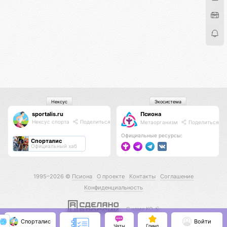
Нексус
Экосистема
sportalis.ru
Псиона
Нексус спорта
Поделиться
Метаорганизм
Поделиться
Официальные ресурсы:
Спорталис
Официальный хаб
1995–2026 ©
Псиона
О проекте
Контакты
Соглашение
Конфиденциальность
С нами КО 🕉️
Спорталис
Войти
Чаты
Гринд