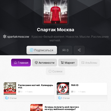
Спартак Москва
spartakmoscow
Красно-белый контент. Новости. Мысли. Расписание
матчей.
Подписаться
0
Главная
Активности
Маркет
Альбомы
Солики
Расписание матчей. Календарь
FAN ID
игр.
0
< 1 мин.
0
< 1 мин.
Статья
Статья
Хочешь получить мой прогноз
на игру любимой команды?