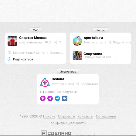
Хаб
Нексус
Спартак Москва
sportalis.ru
spartakmoscow
0
Поделиться
Нексус спорта
Поделиться
Красно-белый контент. Новости. Мысли. Расписание матчей.
Спорталис
Официальный хаб
Подписаться
Экосистема
Псиона
Метаорганизм
Поделиться
Официальные ресурсы:
1995–2026 ©
Псиона
О проекте
Контакты
Соглашение
Конфиденциальность
С нами КО 🕉️