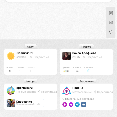
Солик
Профиль
Солик #151
Раиса Арефьева
solik151
Поделиться
id1087
Поделиться
Нравки
Ответы
Цепочка
Уровень
Соликов
Контакты
8
1
0
60
24
Нексус
Экосистема
sportalis.ru
Псиона
Нексус спорта
Поделиться
Метаорганизм
Поделиться
Официальные ресурсы:
Спорталис
Официальный хаб