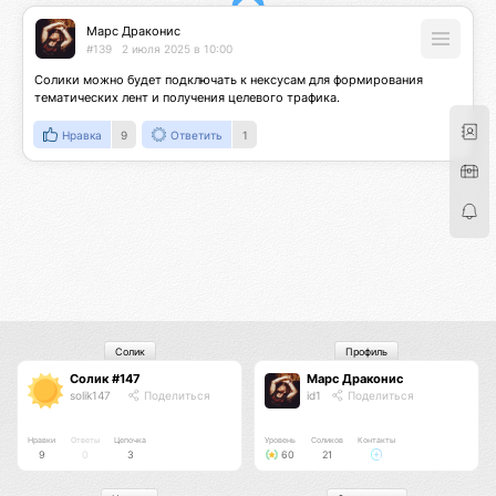
Марс Драконис
#139
2 июля 2025 в 10:00
Солики можно будет подключать к нексусам для формирования 
тематических лент и получения целевого трафика.
Нравка
9
Ответить
1
Солик
Профиль
Солик #147
Марс Драконис
solik147
Поделиться
id1
Поделиться
Нравки
Ответы
Цепочка
Уровень
Соликов
Контакты
9
0
3
60
21