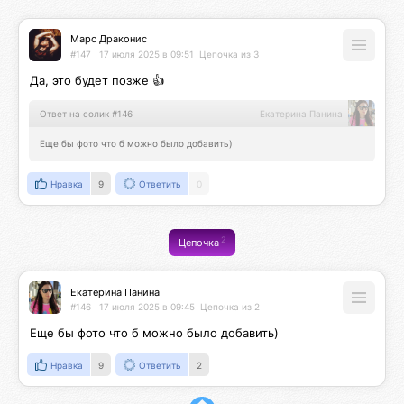
Марс Драконис
#147
17 июля 2025 в 09:51
Цепочка из 3
Да, это будет позже 👍
Ответ на солик #146
Екатерина Панина
Еще бы фото что б можно было добавить)
Нравка
9
Ответить
0
2
Цепочка
Екатерина Панина
#146
17 июля 2025 в 09:45
Цепочка из 2
Еще бы фото что б можно было добавить)
Нравка
9
Ответить
2