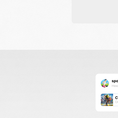
spo
Нек
С
О