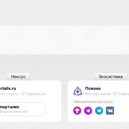
Нексус
Экосистема
rtalis.ru
Псиона
Метаорганизм
Подел
сус спорта
Поделиться
Официальные ресурсы:
порталис
фициальный хаб