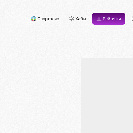
Спорталис
Хабы
Рейтинги