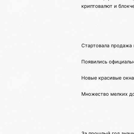
криптовалют и блокче
Стартовала продажа 
Появились официальн
Новые красивые окна
Множество мелких до
За прошлый год значи