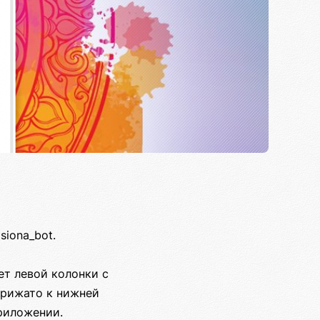
iona_bot.
ет левой колонки с
прижато к нижней
приложении.