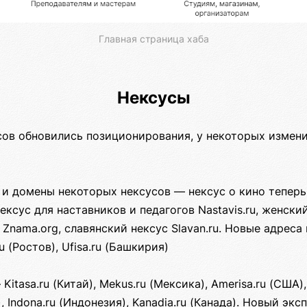
Главная страница хаба
Нексусы
сов обновились позиционирования, у некоторых измени
и домены некоторых нексусов — нексус о кино теперь K
ксус для наставников и педагогов Nastavis.ru, женский
 Znama.org, славянский нексус Slavan.ru. Новые адреса 
u (Ростов), Ufisa.ru (Башкирия)
itasa.ru (Китай), Mekus.ru (Мексика), Amerisa.ru (США), 
), Indona.ru (Индонезия), Kanadia.ru (Канада). Новый эк