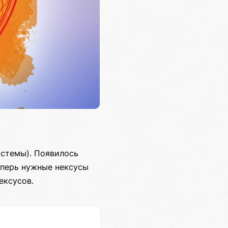
истемы). Появилось
теперь нужные нексусы
ексусов.