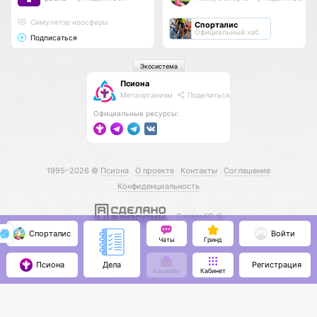
Cимулятор ноосферы
Спорталис
Официальный хаб
Подписаться
Экосистема
Псиона
Метаорганизм
Поделиться
Официальные ресурсы:
1995–2026 ©
Псиона
О проекте
Контакты
Соглашение
Конфиденциальность
С нами КО 🕉️
Спорталис
Войти
Чаты
Гринд
Псиона
Регистрация
Дела
Кошелёк
Кабинет