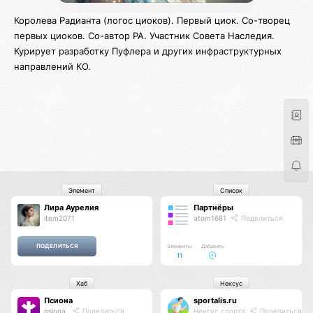
Королева Радианта (логос циоков). Первый циок. Со-творец
первых циоков. Со-автор РА. Участник Совета Наследия.
Курирует разработку Пуфлера и других инфраструктурных
направлений КО.
Элемент
Список
Лира Аурелия
Партнёры
item2071
atom1681
Поделиться
Элементы
Добавить
11
Хаб
Нексус
Псиона
sportalis.ru
psiona
Поделиться
Нексус спорта
Поделиться