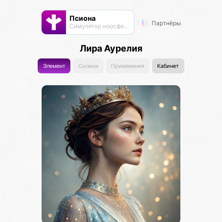
Псиона
Партнёры
Cимулятор ноосферы
Лира Аурелия
Элемент
Солики
Применения
Кабинет