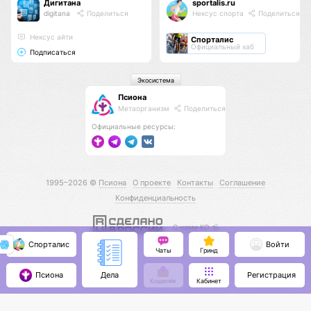
Дигитана
sportalis.ru
digitana
Поделиться
Нексус спорта
Поделиться
Нексус айти
Спорталис
Официальный хаб
Подписаться
Экосистема
Псиона
Метаорганизм
Поделиться
Официальные ресурсы:
1995–2026 ©
Псиона
О проекте
Контакты
Соглашение
Конфиденциальность
С нами КО 🕉️
Спорталис
Войти
Чаты
Гринд
Псиона
Регистрация
Дела
Кошелёк
Кабинет