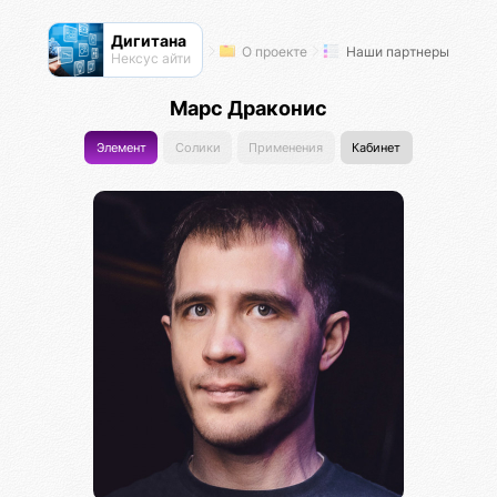
Дигитана
О проекте
Наши партнеры
Нексус айти
Марс Драконис
Элемент
Солики
Применения
Кабинет