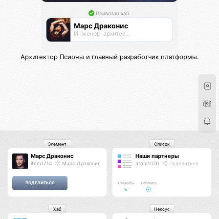
Привязан хаб:
Марс Драконис
Инженер-архитектор
Архитектор Псионы и главный разработчик платформы.
Элемент
Список
Марс Драконис
Наши партнеры
item1714
Марс Драконис
atom1076
Поделиться
Элементы
Добавить
5
Хаб
Нексус