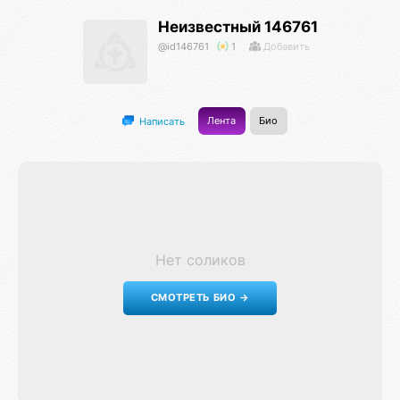
Неизвестный 146761
@id146761
1
Добавить
Лента
Био
Написать
Нет соликов
СМОТРЕТЬ БИО →