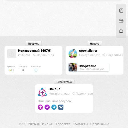
Профиль
Нексус
Неизвестный 146761
sportalis.ru
id146761
Поделиться
Нексус спорта
Поделиться
Спорталис
Уровень
Соликов
Контакты
Официальный хаб
1
0
Экосистема
Псиона
Метаорганизм
Поделиться
Официальные ресурсы:
1995–2026 ©
Псиона
О проекте
Контакты
Соглашение