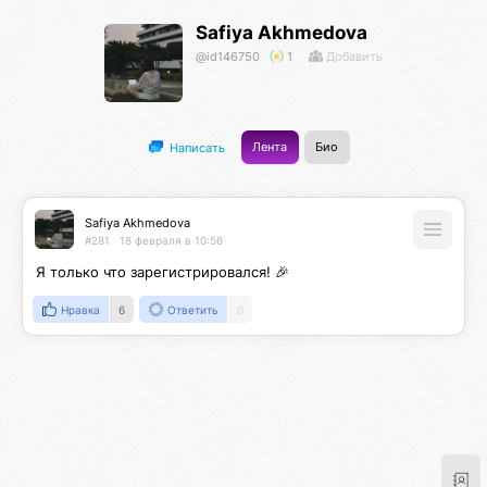
Safiya Akhmedova
@id146750
1
Добавить
Лента
Био
Написать
Safiya Akhmedova
#281
18 февраля в 10:56
Я только что зарегистрировался! 🎉
Нравка
6
Ответить
0