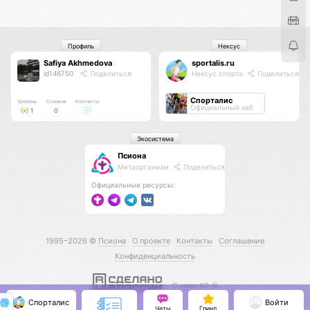
Профиль
Нексус
Safiya Akhmedova
sportalis.ru
id146750
Поделиться
Нексус спорта
Поделиться
Спорталис
Уровень
Соликов
Контакты
Официальный хаб
1
0
Экосистема
Псиона
Метаорганизм
Поделиться
Официальные ресурсы:
1995–2026 ©
Псиона
О проекте
Контакты
Соглашение
Конфиденциальность
С нами КО 🕉️
Спорталис
Войти
Чаты
Гринд