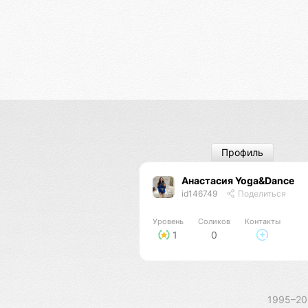
Профиль
Анастасия Yoga&Dance
id146749
Поделиться
Уровень
Соликов
Контакты
1
0
1995–2