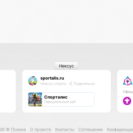
Нексус
sportalis.ru
Нексус спорта
Поделиться
Офиц
Спорталис
Официальный хаб
026 ©
Псиона
О проекте
Контакты
Соглашение
Конфиденци