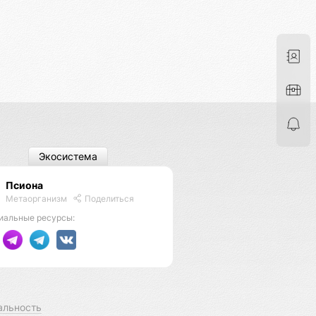
Экосистема
Псиона
Метаорганизм
Поделиться
иальные ресурсы:
альность