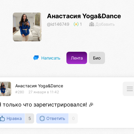
Анастасия Yoga&Dance
@id146749
1
Добавить
Лента
Био
Написать
Анастасия Yoga&Dance
#280
27 января в 11:42
Я только что зарегистрировался! 🎉
Нравка
5
Ответить
0