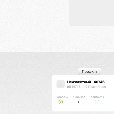
Профиль
Неизвестный 146746
id146746
Поделиться
Уровень
Соликов
Контакты
1
0