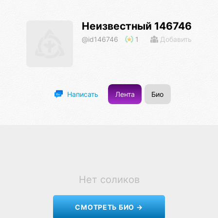
Неизвестный 146746
@id146746
1
Добавить
Лента
Био
Написать
Нет соликов
СМОТРЕТЬ БИО →