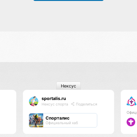
Нексус
sportalis.ru
Нексус спорта
Поделиться
Офиц
Спорталис
Официальный хаб