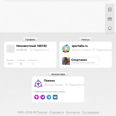
Профиль
Нексус
Неизвестный 146742
sportalis.ru
id146742
Поделиться
Нексус спорта
Поделиться
Спорталис
Уровень
Соликов
Контакты
Официальный хаб
1
0
Экосистема
Псиона
Метаорганизм
Поделиться
Официальные ресурсы:
1995–2026 ©
Псиона
О проекте
Контакты
Соглашение