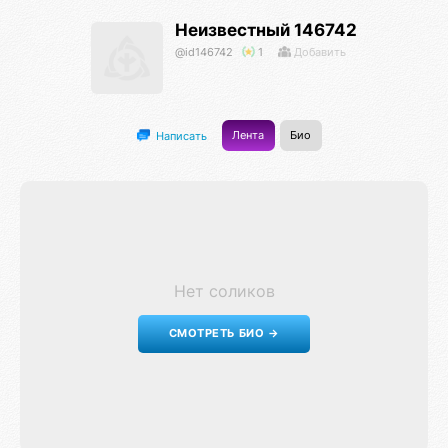
Неизвестный 146742
@id146742
1
Добавить
Лента
Био
Написать
Нет соликов
СМОТРЕТЬ БИО →