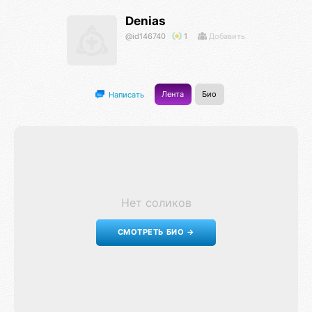
Denias
@id146740
1
Добавить
Лента
Био
Написать
Нет соликов
СМОТРЕТЬ БИО →