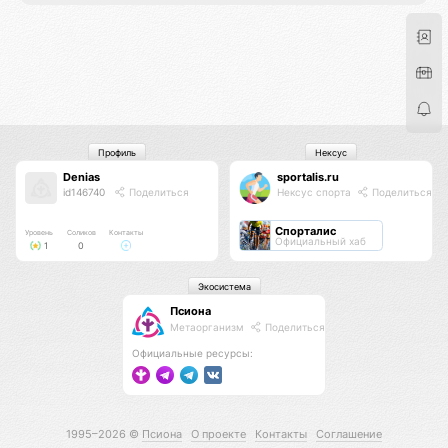
Профиль
Нексус
Denias
sportalis.ru
id146740
Поделиться
Нексус спорта
Поделиться
Спорталис
Уровень
Соликов
Контакты
Официальный хаб
1
0
Экосистема
Псиона
Метаорганизм
Поделиться
Официальные ресурсы:
1995–2026 ©
Псиона
О проекте
Контакты
Соглашение