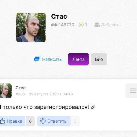
Стас
@id146730
1
Добавить
Лента
Био
Написать
Стас
#238
29 августа 2025 в 04:48
Я только что зарегистрировался! 🎉
Нравка
8
Ответить
0