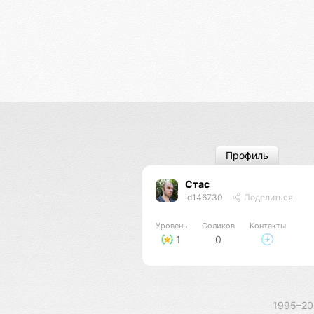
Профиль
Стас
id146730
Поделиться
Уровень
Соликов
Контакты
1
0
1995–2