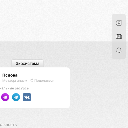
Экосистема
Псиона
Метаорганизм
Поделиться
иальные ресурсы:
альность