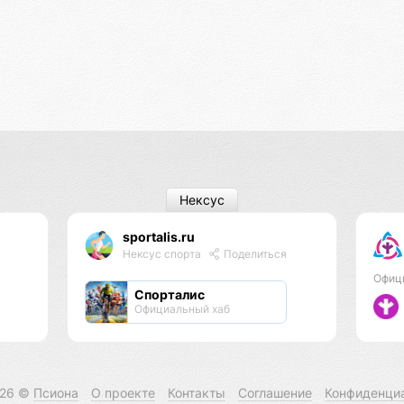
Нексус
sportalis.ru
Нексус спорта
Поделиться
Офиц
Спорталис
Официальный хаб
026 ©
Псиона
О проекте
Контакты
Соглашение
Конфиденци