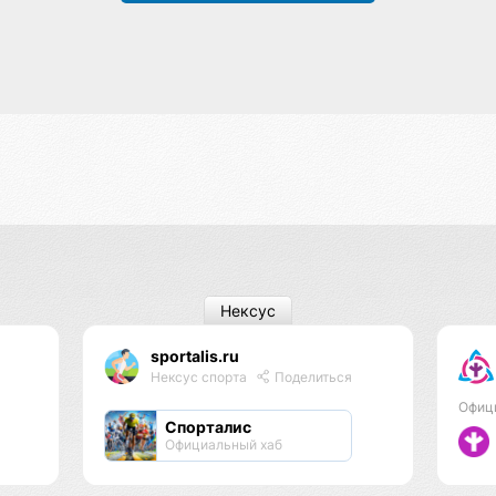
Нексус
sportalis.ru
Нексус спорта
Поделиться
Офиц
Спорталис
Официальный хаб