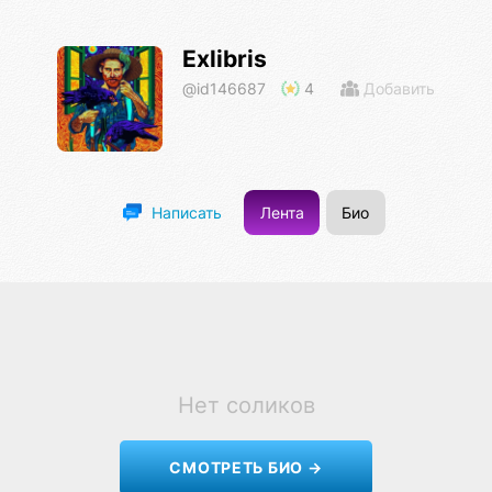
Exlibris
@id146687
4
Добавить
Лента
Био
Написать
Нет соликов
СМОТРЕТЬ БИО →