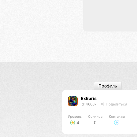
Профиль
Exlibris
id146687
Поделиться
Уровень
Соликов
Контакты
4
0