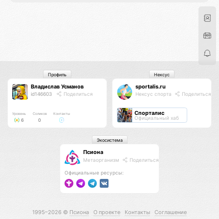
Профиль
Нексус
Владислав Усманов
sportalis.ru
id146603
Поделиться
Нексус спорта
Поделиться
Спорталис
Уровень
Соликов
Контакты
Официальный хаб
6
0
Экосистема
Псиона
Метаорганизм
Поделиться
Официальные ресурсы:
1995–2026 ©
Псиона
О проекте
Контакты
Соглашение