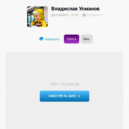
Владислав Усманов
@id146603
6
Добавить
Лента
Био
Написать
Нет соликов
СМОТРЕТЬ БИО →