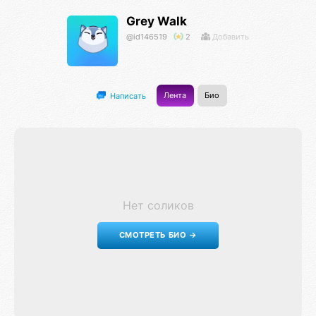
Grey Walk
@id146519
2
Добавить
Лента
Био
Написать
Нет соликов
СМОТРЕТЬ БИО →