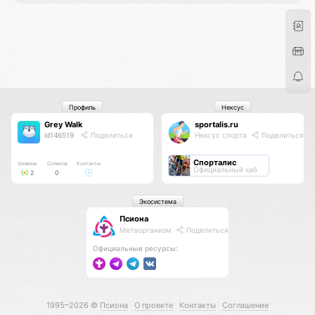
Профиль
Нексус
Grey Walk
sportalis.ru
id146519
Поделиться
Нексус спорта
Поделиться
Спорталис
Уровень
Соликов
Контакты
Официальный хаб
2
0
Экосистема
Псиона
Метаорганизм
Поделиться
Официальные ресурсы:
1995–2026 ©
Псиона
О проекте
Контакты
Соглашение