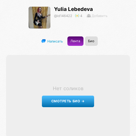
Yulia Lebedeva
@id146422
4
Добавить
Лента
Био
Написать
Нет соликов
СМОТРЕТЬ БИО →