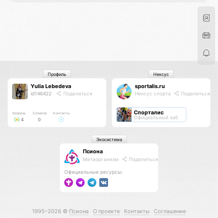
Профиль
Нексус
Yulia Lebedeva
sportalis.ru
id146422
Поделиться
Нексус спорта
Поделиться
Спорталис
Уровень
Соликов
Контакты
Официальный хаб
4
0
Экосистема
Псиона
Метаорганизм
Поделиться
Официальные ресурсы:
1995–2026 ©
Псиона
О проекте
Контакты
Соглашение