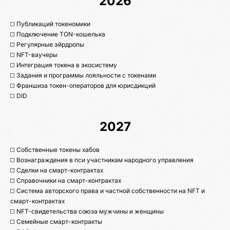
2026
◻️ Публикаций токеномики
◻️ Подключение TON-кошелька
◻️ Регулярные эйрдропы
◻️ NFT-ваучеры
◻️ Интеграция токена в экосистему
◻️ Задания и программы лояльности с токенами
◻️ Франшиза токен-операторов для юрисдикций
◻️ DID
2027
◻️ Собственные токены хабов
◻️ Вознаграждения в пси участникам народного управления
◻️ Сделки на смарт-контрактах
◻️ Справочники на смарт-контрактах
◻️ Система авторского права и частной собственности на NFT и
смарт-контрактах
◻️ NFT-свидетельства союза мужчины и женщины
◻️ Семейные смарт-контракты