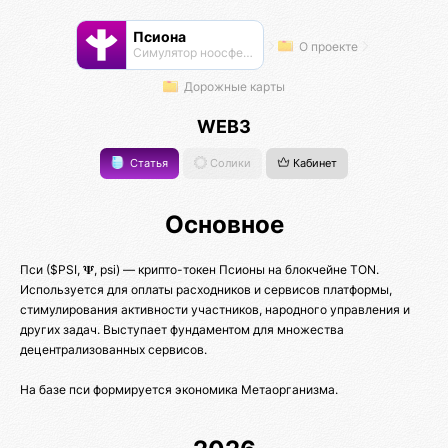
Псиона
О проекте
Cимулятор ноосферы
Дорожные карты
WEB3
Статья
Солики
Кабинет
Основное
Пси ($PSI, 𝚿, psi) — крипто-токен Псионы на блокчейне TON.
Используется для оплаты расходников и сервисов платформы,
стимулирования активности участников, народного управления и
других задач. Выступает фундаментом для множества
децентрализованных сервисов.
На базе пси формируется экономика Метаорганизма.