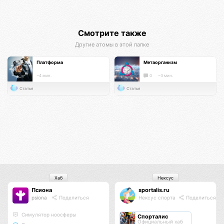
Смотрите также
Другие атомы в этой папке
Платформа
Метаорганизм
~4 мин.
0
~3 мин.
Статья
Статья
Хаб
Нексус
Псиона
sportalis.ru
psiona
Поделиться
Нексус спорта
Поделиться
Cимулятор ноосферы
Спорталис
Официальный хаб