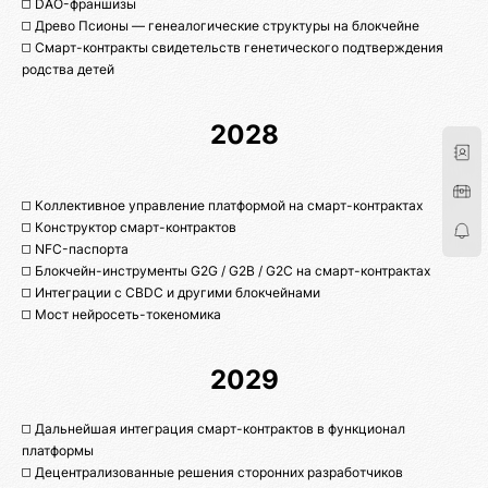
◻️ DAO-франшизы
◻️ Древо Псионы — генеалогические структуры на блокчейне
◻️ Смарт-контракты свидетельств генетического подтверждения
родства детей
2028
◻️ Коллективное управление платформой на смарт-контрактах
◻️ Конструктор смарт-контрактов
◻️ NFC-паспорта
◻️ Блокчейн-инструменты G2G / G2B / G2C на смарт-контрактах
◻️ Интеграции с CBDC и другими блокчейнами
◻️ Мост нейросеть-токеномика
2029
◻️ Дальнейшая интеграция смарт-контрактов в функционал
платформы
◻️ Децентрализованные решения сторонних разработчиков