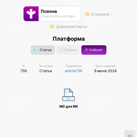
Псиона
О проекте
Cимулятор ноосферы
Дорожные карты
Платформа
Статья
Солики
Кабинет
ID
Тип атома
Поделиться
Дата создания
759
Статья
article759
9 июня 2024
MD для ИИ