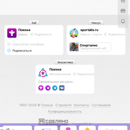
Хаб
Нексус
Псиона
sportalis.ru
psiona
Поделиться
Нексус спорта
Поделиться
Cимулятор ноосферы
Спорталис
Официальный хаб
Подписаться
Экосистема
Псиона
Метаорганизм
Поделиться
Официальные ресурсы:
1995–2026 ©
Псиона
О проекте
Контакты
Соглашение
Конфиденциальность
С нами КО 🕉️