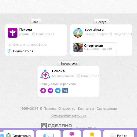
Хаб
Нексус
Псиона
sportalis.ru
psiona
Поделиться
Нексус спорта
Поделиться
Cимулятор ноосферы
Спорталис
Официальный хаб
Подписаться
Экосистема
Псиона
Метаорганизм
Поделиться
Официальные ресурсы:
1995–2026 ©
Псиона
О проекте
Контакты
Соглашение
Конфиденциальность
С нами КО 🕉️
Спорталис
Войти