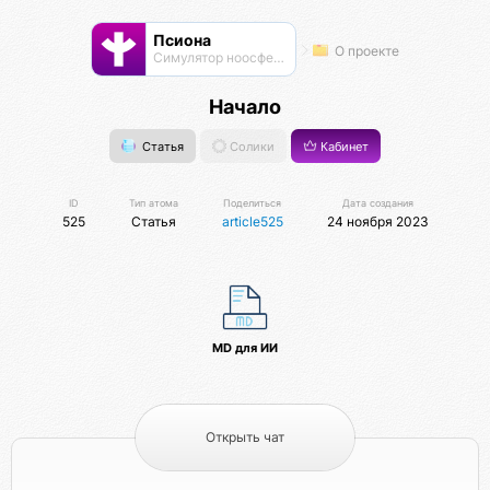
Псиона
О проекте
Cимулятор ноосферы
Начало
Статья
Солики
Кабинет
ID
Тип атома
Поделиться
Дата создания
525
Статья
article525
24 ноября 2023
MD для ИИ
Открыть чат