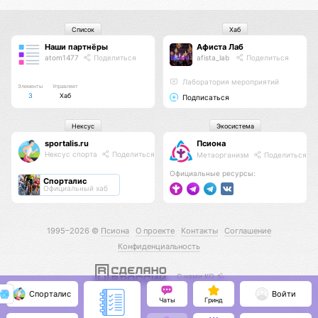
Список
Хаб
Наши партнёры
Афиста Лаб
atom1477
Поделиться
afista_lab
Поделиться
Лаборатория мероприятий
Элементы
Управляет
3
Хаб
Подписаться
Нексус
Экосистема
sportalis.ru
Псиона
Нексус спорта
Поделиться
Метаорганизм
Поделиться
Официальные ресурсы:
Спорталис
Официальный хаб
1995–2026 ©
Псиона
О проекте
Контакты
Соглашение
Конфиденциальность
С нами КО 🕉️
Спорталис
Войти
Чаты
Гринд