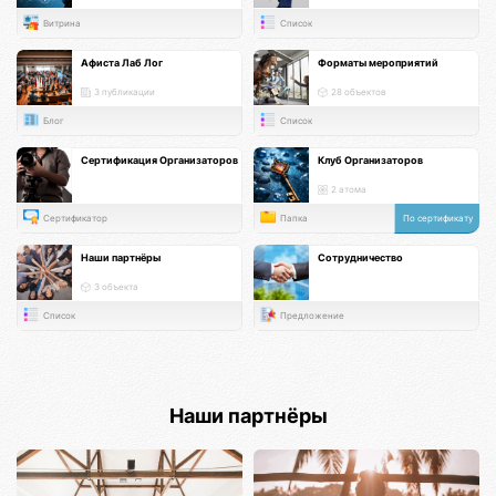
Витрина
Список
Афиста Лаб Лог
Форматы мероприятий
3 публикации
28 объектов
Блог
Список
Сертификация Организаторов
Клуб Организаторов
2 атома
Сертификатор
Папка
По сертификату
Наши партнёры
Сотрудничество
3 объекта
Список
Предложение
Наши партнёры