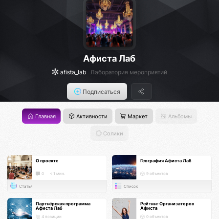
Афиста Лаб
afista_lab
Лаборатория мероприятий
Подписаться
Главная
Активности
Маркет
Альбомы
Солики
О проекте
География Афиста Лаб
0
< 1 мин.
9 объектов
Статья
Список
Партнёрская программа
Рейтинг Организаторов
Афиста Лаб
Афиста
4 позиции
0 объектов