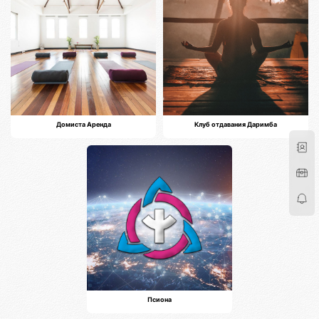
Домиста Аренда
Клуб отдавания Даримба
Псиона