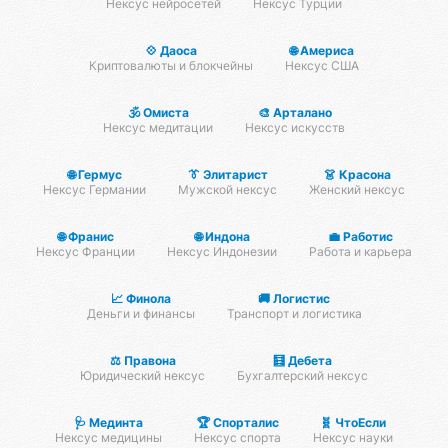
Нексус нейросетей
Нексус Турции
💠 Даоса
🌐 Америса
Криптовалюты и блокчейны
Нексус США
🕉️ Омиста
🎨 Арталано
Нексус медитации
Нексус искусств
🌐 Гермус
👔 Элитарист
👗 Красона
Нексус Германии
Мужской нексус
Женский нексус
🌐 Франис
🌐 Индона
💼 Работис
Нексус Франции
Нексус Индонезии
Работа и карьера
📈 Финола
🚚 Логистис
Деньги и финансы
Транспорт и логистика
⚖️ Правона
🧮 Дебета
Юридический нексус
Бухгалтерский нексус
🩺 Мединта
🏆 Спорталис
🧬 ЧтоЕсли
Нексус медицины
Нексус спорта
Нексус науки