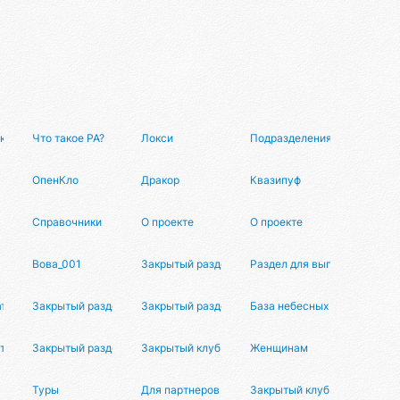
к разметки данных
Что такое РА?
Локси
Подразделения
ма
ОпенКло
Дракор
Квазипуф
Справочники
О проекте
О проекте
Вова_001
Закрытый раздел
Раздел для выпускников
аторов
Закрытый раздел
Закрытый раздел
База небесных тел
аторов
Закрытый раздел
Закрытый клуб
Женщинам
Туры
Для партнеров
Закрытый клуб МД