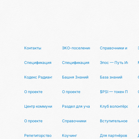
Контакты
ЭКО-поселения
Справочники и рейти
Спецификация
Спецификация
Эпос — Путь Исслед
Кодекс Радианта
Башня Знаний
База знаний
О проекте
О проекте
$PSI — токен Псион
Центр коммуникаций
Раздел для участников
Клуб волонтёров
О проекте
Справочники
Вступительное слов
Репетиторство
Коучинг
Для партнёров