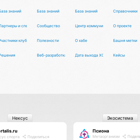
База знаний
База знаний
База знаний
Справочники
Партнеры и спецпроекты
Сообщество
Центр коммуникаций
О проекте
Участники клуба
Полезности
О хабе
Башня метки
Решения
Веб-разработка
Дата выхода XCOM 3
Кейсы
Нексус
Экосистема
rtalis.ru
Псиона
Метаорганизм
Подел
сус спорта
Поделиться