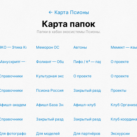
← Карта Псионы
Карта папок
Папки в хабах экосистемы Псионы.
нги
ЭКО — Этика Квантового Организма
Меморон ОС
Автоны
Мемект — язы
ователя
Манускрипт — Опенсорсная Философия
Фолиант — Общая Книга Знаний
Пифо / π⁴ — партнерская програм
О проекте
Справочники
Культурная экспансия
О проекте
О проекте
ы
Справочники
Псиона Россия
Закрытый раздел
Проекты
Афишл-академия
Афишл База Знаний
Афишл-клуб
Клуб Организ
о
Справочники
Закрытый раздел
Закрытый раздел
Клуб координ
Для фотографов
Для моделей
Для партнёров
Экскурсии