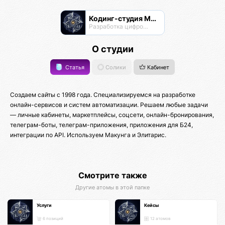
Кодинг-студия Магнатор
Разработка цифровых продуктов
О студии
Статья
Солики
Кабинет
Создаем сайты с 1998 года. Специализируемся на разработке
онлайн-сервисов и систем автоматизации. Решаем любые задачи
— личные кабинеты, маркетплейсы, соцсети, онлайн-бронирования,
телеграм-боты, телеграм-приложения, приложения для Б24,
интеграции по API. Используем Макунга и Элитарис.
Смотрите также
Другие атомы в этой папке
Услуги
Кейсы
6 позиций
12 атомов