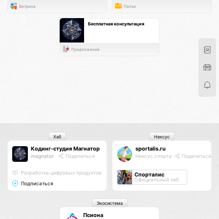
Витрина
Папка
Бесплатная консультация
Предложение
Хаб
Нексус
Кодинг-студия Магнатор
sportalis.ru
magnator
Поделиться
Нексус спорта
Поделиться
Разработка цифровых продуктов
Спорталис
Официальный хаб
Подписаться
Экосистема
Псиона