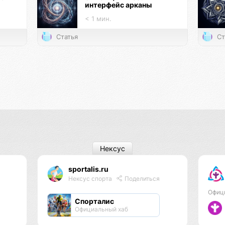
интерфейс арканы
< 1 мин.
Статья
Ст
Нексус
sportalis.ru
Нексус спорта
Поделиться
Офиц
Спорталис
Официальный хаб