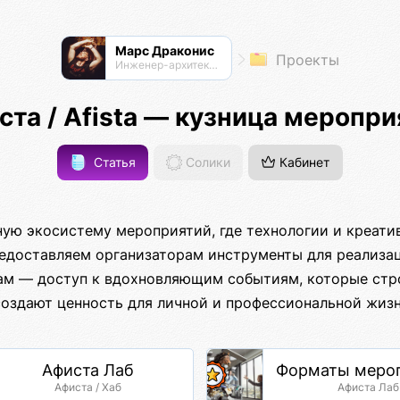
Марс Драконис
Проекты
Инженер-архитектор
ста / Afista — кузница меропри
Статья
Солики
Кабинет
ую экосистему мероприятий, где технологии и креати
редоставляем организаторам инструменты для реализа
кам — доступ к вдохновляющим событиям, которые стр
создают ценность для личной и профессиональной жизн
Афиста Лаб
Форматы меро
Афиста / Хаб
Афиста Лаб