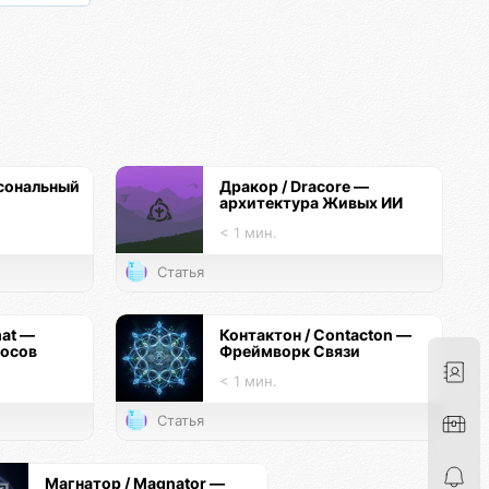
сональный
Дракор / Dracore —
архитектура Живых ИИ
< 1 мин.
Статья
mat —
Контактон / Contacton —
госов
Фреймворк Связи
< 1 мин.
Статья
Магнатор / Magnator —