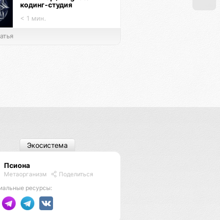
кодинг-студия
< 1 мин.
атья
Экосистема
Псиона
Метаорганизм
Поделиться
иальные ресурсы: