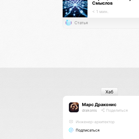
Смыслов
< 1 мин.
Статья
Хаб
Марс Драконис
drakonis
Поделиться
Инженер-архитектор
Подписаться