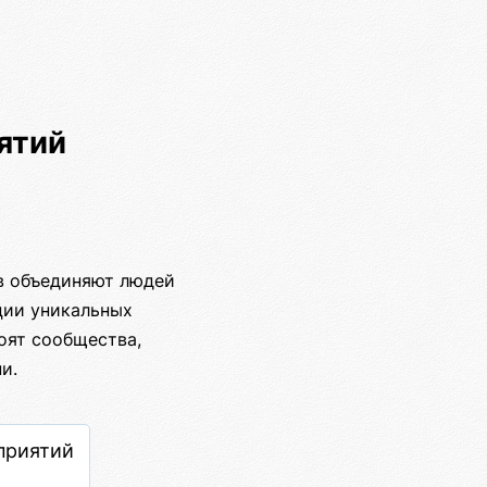
ятий
в объединяют людей
ции уникальных
оят сообщества,
и.
приятий