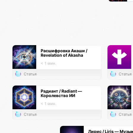
Расшифровка Акаши /
Revelation of Akasha
< 1 мин.
Статья
Статья
Радиант / Radiant —
Королевство ИИ
< 1 мин.
Статья
Статья
Лирис / Liris — Музы