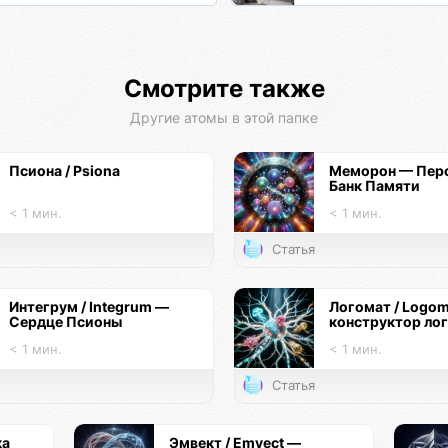
Смотрите также
Другие атомы в этой папке
Псиона / Psiona
Меморон — Пер
Банк Памяти
< 1 мин.
< 1 мин.
Статья
Интегрум / Integrum —
Логомат / Logo
Сердце Псионы
конструктор ло
< 1 мин.
< 1 мин.
Статья
ка
Эмвект / Emvect —